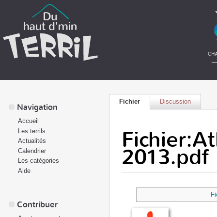
Fichier
Discussion
Navigation
Accueil
Fichier:A
Les terrils
Actualités
2013.pdf
Calendrier
Les catégories
Aide
Fi
Contribuer